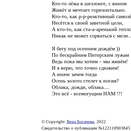
Кто-то лёжа в шезлонге, с вином
Живёт и мечтает горизонтально.
Кто-то, как р-р-реактивный самол
Несётся к своей заветной цели,
А кто-то, как ста-а-аренький тепл
Никак не может сорваться с мели
Я бегу под осенним дождём ))
По бескрайним Питерским лужам
Ведь пока мы хотим – мы живём!
И я верю, что точно сдюжим!
А иначе зачем тогда
Осень золото стелет к ногам?
Облака, дожди, облака....
Это всё - всемогущим НАМ !!!
© Copyright:
Вера Богачева
, 2022
Свидетельство о публикации №12211090384