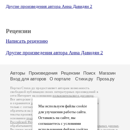
Другие произведения автора Анна Давидян 2
Рецензии
Написать рецензию
Другие произведения автора Анна Давидян 2
Авторы
Произведения
Рецензии
Поиск
Магазин
Вход для авторов
О портале
Стихи.ру
Проза.ру
Портал Стихи.ру предоставляет авторам возможность
свободной публикации своих литературных произведений в
сети Интернет на основании
пользовательского договора
.
Все авторские права на произведения принадлежат авторам
и охраняются
законом
. Перепечатка произведений возможна
Мы используем файлы cookie
только с согласия его автора, к которому вы можете
обратиться на его авторской странице. Ответственность за
для улучшения работы сайта.
тексты произведений авторы несут самостоятельно на
Оставаясь на сайте, вы
основании
правил публикации
и
законодательства
Российской Федерации
. Данные пользователей
соглашаетесь с условиями
обрабатываются на основании
Политики обработки персональных данных
.
использования файлов cookies.
Вы также можете посмотреть более подробную
информацию о портале
и