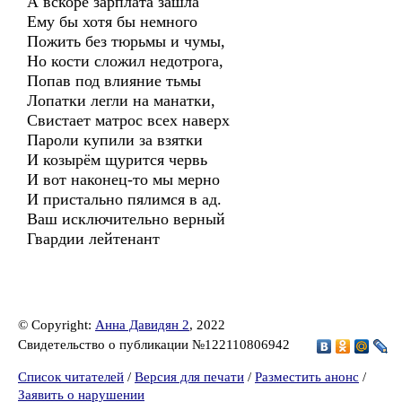
А вскоре зарплата зашла
Ему бы хотя бы немного
Пожить без тюрьмы и чумы,
Но кости сложил недотрога,
Попав под влияние тьмы
Лопатки легли на манатки,
Свистает матрос всех наверх
Пароли купили за взятки
И козырём щурится червь
И вот наконец-то мы мерно
И пристально пялимся в ад.
Ваш исключительно верный
Гвардии лейтенант
© Copyright:
Анна Давидян 2
, 2022
Свидетельство о публикации №122110806942
Список читателей
/
Версия для печати
/
Разместить анонс
/
Заявить о нарушении