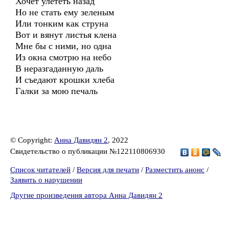
Хочет улететь назад
Но не стать ему зеленым
Или тонким как струна
Вот и вянут листья клена
Мне бы с ними, но одна
Из окна смотрю на небо
В неразгаданную даль
И съедают крошки хлеба
Галки за мою печаль
© Copyright:
Анна Давидян 2
, 2022
Свидетельство о публикации №122110806930
Список читателей
/
Версия для печати
/
Разместить анонс
/
Заявить о нарушении
Другие произведения автора Анна Давидян 2