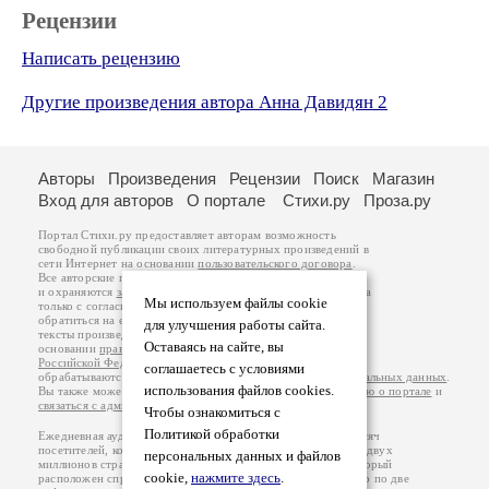
Рецензии
Написать рецензию
Другие произведения автора Анна Давидян 2
Авторы
Произведения
Рецензии
Поиск
Магазин
Вход для авторов
О портале
Стихи.ру
Проза.ру
Портал Стихи.ру предоставляет авторам возможность
свободной публикации своих литературных произведений в
сети Интернет на основании
пользовательского договора
.
Все авторские права на произведения принадлежат авторам
и охраняются
законом
. Перепечатка произведений возможна
Мы используем файлы cookie
только с согласия его автора, к которому вы можете
обратиться на его авторской странице. Ответственность за
для улучшения работы сайта.
тексты произведений авторы несут самостоятельно на
Оставаясь на сайте, вы
основании
правил публикации
и
законодательства
Российской Федерации
. Данные пользователей
соглашаетесь с условиями
обрабатываются на основании
Политики обработки персональных данных
.
использования файлов cookies.
Вы также можете посмотреть более подробную
информацию о портале
и
связаться с администрацией
.
Чтобы ознакомиться с
Политикой обработки
Ежедневная аудитория портала Стихи.ру – порядка 200 тысяч
посетителей, которые в общей сумме просматривают более двух
персональных данных и файлов
миллионов страниц по данным счетчика посещаемости, который
cookie,
нажмите здесь
.
расположен справа от этого текста. В каждой графе указано по две