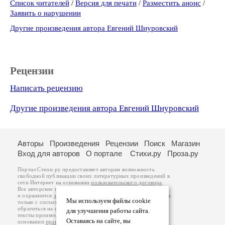
Список читателей
/
Версия для печати
/
Разместить анонс
/
Заявить о нарушении
Другие произведения автора Евгений Шнуровский
Рецензии
Написать рецензию
Другие произведения автора Евгений Шнуровский
Авторы
Произведения
Рецензии
Поиск
Магазин
Вход для авторов
О портале
Стихи.ру
Проза.ру
Портал Стихи.ру предоставляет авторам возможность
свободной публикации своих литературных произведений в
сети Интернет на основании
пользовательского договора
.
Все авторские права на произведения принадлежат авторам
и охраняются
законом
. Перепечатка произведений возможна
Мы используем файлы cookie
только с согласия его автора, к которому вы можете
обратиться на его авторской странице. Ответственность за
для улучшения работы сайта.
тексты произведений авторы несут самостоятельно на
Оставаясь на сайте, вы
основании
правил публикации
и
законодательства