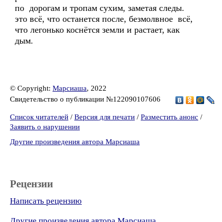
по дорогам и тропам сухим, заметая следы.
это всё, что останется после, безмолвное всё,
что легонько коснётся земли и растает, как
дым.
© Copyright:
Марсиаша
, 2022
Свидетельство о публикации №122090107606
Список читателей
/
Версия для печати
/
Разместить анонс
/
Заявить о нарушении
Другие произведения автора Марсиаша
Рецензии
Написать рецензию
Другие произведения автора Марсиаша