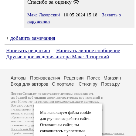
Спасибо за оценку 🤓
Макс Лазорский
10.05.2024 15:18
Заявить о
нарушении
+
добавить замечания
Написать рецензию
Написать личное сообщение
Другие произведения автора Макс Лазорский
Авторы
Произведения
Рецензии
Поиск
Магазин
Вход для авторов
О портале
Стихи.ру
Проза.ру
Портал Стихи.ру предоставляет авторам возможность
свободной публикации своих литературных произведений в
сети Интернет на основании
пользовательского договора
.
Все авторские права на произведения принадлежат авторам
и охраняются
законом
. Перепечатка произведений возможна
Мы используем файлы cookie
только с согласия его автора, к которому вы можете
обратиться на его авторской странице. Ответственность за
для улучшения работы сайта.
тексты произведений авторы несут самостоятельно на
Оставаясь на сайте, вы
основании
правил публикации
и
законодательства
Российской Федерации
. Данные пользователей
соглашаетесь с условиями
обрабатываются на основании
Политики обработки персональных данных
.