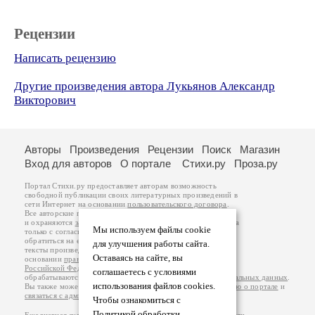
Рецензии
Написать рецензию
Другие произведения автора Лукьянов Александр
Викторович
Авторы
Произведения
Рецензии
Поиск
Магазин
Вход для авторов
О портале
Стихи.ру
Проза.ру
Портал Стихи.ру предоставляет авторам возможность
свободной публикации своих литературных произведений в
сети Интернет на основании
пользовательского договора
.
Все авторские права на произведения принадлежат авторам
и охраняются
законом
. Перепечатка произведений возможна
Мы используем файлы cookie
только с согласия его автора, к которому вы можете
обратиться на его авторской странице. Ответственность за
для улучшения работы сайта.
тексты произведений авторы несут самостоятельно на
Оставаясь на сайте, вы
основании
правил публикации
и
законодательства
Российской Федерации
. Данные пользователей
соглашаетесь с условиями
обрабатываются на основании
Политики обработки персональных данных
.
использования файлов cookies.
Вы также можете посмотреть более подробную
информацию о портале
и
связаться с администрацией
.
Чтобы ознакомиться с
Политикой обработки