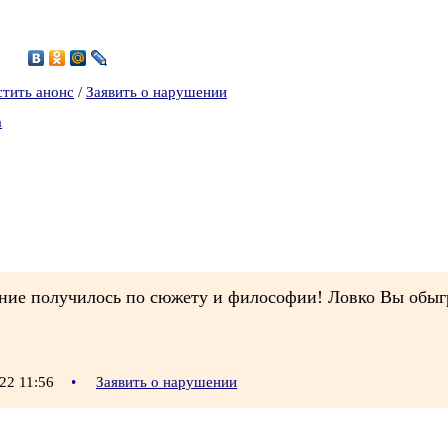
7
стить анонс
/
Заявить о нарушении
а
ение получилось по сюжету и философии! Ловко Вы обыгр
22 11:56
•
Заявить о нарушении