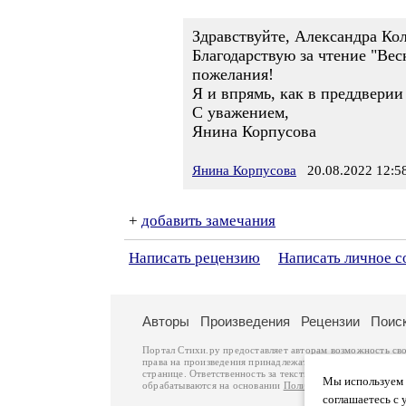
Здравствуйте, Александра Кол
Благодарствую за чтение "Вес
пожелания!
Я и впрямь, как в преддвери
С уважением,
Янина Корпусова
Янина Корпусова
20.08.2022 12:5
+
добавить замечания
Написать рецензию
Написать личное 
Авторы
Произведения
Рецензии
Поис
Портал Стихи.ру предоставляет авторам возможность св
права на произведения принадлежат авторам и охраняют
странице. Ответственность за тексты произведений авто
Мы используем ф
обрабатываются на основании
Политики обработки перс
соглашаетесь с 