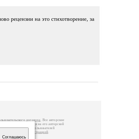
лово рецензии на это стихотворение, за
ользовательского договора
. Все авторские
у вы можете обратиться на его авторской
й Федерации
. Данные пользователей
е
и
связаться с администрацией
.
Соглашаюсь