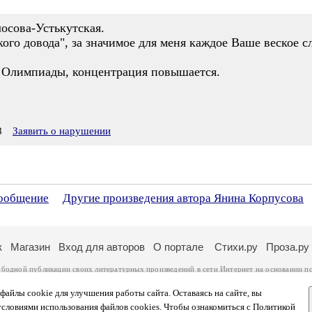
осова-Устькутская.
кого довода", за значимое для меня каждое Ваше веское с
и Олимпиады, концентрация повышается.
8
Заявить о нарушении
сообщение
Другие произведения автора Янина Корпусова
к
Магазин
Вход для авторов
О портале
Стихи.ру
Проза.ру
ободной публикации своих литературных произведений в сети Интернет на основании
п
ся
законом
. Перепечатка произведений возможна только с согласия его автора, к котором
ры несут самостоятельно на основании
правил публикации
и
законодательства Российско
айлы cookie для улучшения работы сайта. Оставаясь на сайте, вы
ональных данных
. Вы также можете посмотреть более подробную
информацию о портал
условиями использования файлов cookies. Чтобы ознакомиться с Политикой