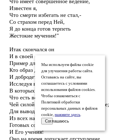
Что имеет совершенное ведение,
Известен я,
Что смерти избегать не стал,-
Со страхом перед Ней,
Я до конца готов терпеть
Жестокие мучения!"
Итак скончался он
И в своей смерти показал
Пример для тех,
Мы используем файлы cookie
Кто образ доблести
для улучшения работы сайта.
И добродетели искал,
Оставаясь на сайте, вы
Исследуя веков предания.
соглашаетесь с условиями
В которых сказано,
использования файлов cookies.
Чтобы ознакомиться с
Что есть великое сознание,
Политикой обработки
Чей силой создано и держится творение;
персональных данных и файлов
Для вывода народа Своего
cookie,
нажмите здесь
.
Из всех народов,
Соглашаюсь
Готовых соблюдать закон любви,
И Его учения!
Оно на время допускает отступление,