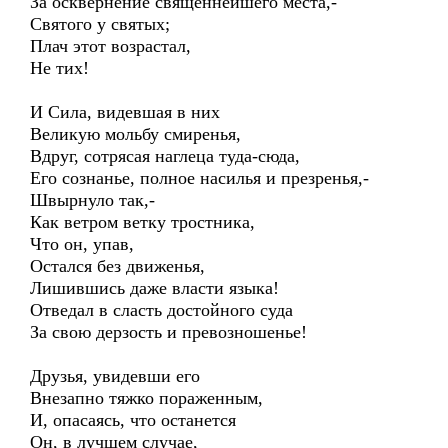
За осквернение священнейшего места,-
Святого у святых;
Плач этот возрастал,
Не тих!
И Сила, видевшая в них
Великую мольбу смиренья,
Вдруг, сотрясая наглеца туда-сюда,
Его сознанье, полное насилья и презренья,-
Швырнуло так,-
Как ветром ветку тростника,
Что он, упав,
Остался без движенья,
Лишившись даже власти языка!
Отведал в сласть достойного суда
За свою дерзость и превозношенье!
Друзья, увидевши его
Внезапно тяжко пораженным,
И, опасаясь, что останется
Он, в лучшем случае,