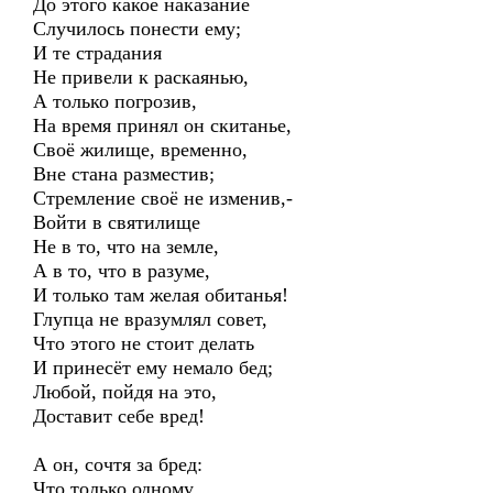
До этого какое наказание
Случилось понести ему;
И те страдания
Не привели к раскаянью,
А только погрозив,
На время принял он скитанье,
Своё жилище, временно,
Вне стана разместив;
Стремление своё не изменив,-
Войти в святилище
Не в то, что на земле,
А в то, что в разуме,
И только там желая обитанья!
Глупца не вразумлял совет,
Что этого не стоит делать
И принесёт ему немало бед;
Любой, пойдя на это,
Доставит себе вред!
А он, сочтя за бред:
Что только одному,