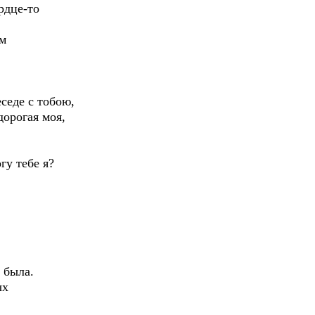
рдце-то
ом
седе с тобою,
орогая моя,
гу тебе я?
 была.
ых