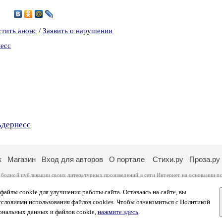
0
стить анонс
/
Заявить о нарушении
несс
ьдернесс
к
Магазин
Вход для авторов
О портале
Стихи.ру
Проза.ру
ободной публикации своих литературных произведений в сети Интернет на основании
п
ся
законом
. Перепечатка произведений возможна только с согласия его автора, к котором
ры несут самостоятельно на основании
правил публикации
и
законодательства Российско
айлы cookie для улучшения работы сайта. Оставаясь на сайте, вы
ональных данных
. Вы также можете посмотреть более подробную
информацию о портал
условиями использования файлов cookies. Чтобы ознакомиться с Политикой
тысяч посетителей, которые в общей сумме просматривают более двух миллионов страни
ональных данных и файлов cookie,
нажмите здесь
.
афе указано по две цифры: количество просмотров и количество посетителей.