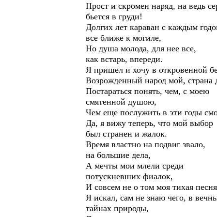
Прост и скромен наряд, на ведь се
бьется в груди!
Долгих лет караван с каждым год
все ближе к могиле,
Но душа молода, для нее все,
как встарь, впереди.
Я пришел и хочу в откровенной бе
Возрожденный народ мой, страна д
Постараться понять, чем, с моею
смятенной душою,
Чем еще послужить в эти годы смо
Да, я вижу теперь, что мой выбор
был странен и жалок.
Время властно на подвиг звало,
на большие дела,
А мечты мои млели среди
потускневших фиалок,
И совсем не о том моя тихая песня
Я искал, сам не знаю чего, в вечн
тайнах природы,