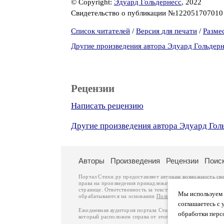
© Copyright:
Эдуард Гольдернесс
, 2022
Свидетельство о публикации №12205170701
Список читателей
/
Версия для печати
/
Разме
Другие произведения автора Эдуард Гольдер
Рецензии
Написать рецензию
Другие произведения автора Эдуард Гол
Авторы
Произведения
Рецензии
Поис
Портал Стихи.ру предоставляет авторам возможность св
права на произведения принадлежат авторам и охраняют
странице. Ответственность за тексты произведений авто
Мы используем ф
обрабатываются на основании
Политики обработки перс
соглашаетесь с 
Ежедневная аудитория портала Стихи.ру – порядка 200 
обработки перс
который расположен справа от этого текста. В каждой гр