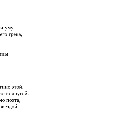
и уму.
го грека,
стны
тине этой.
то-то другой.
ю поэта,
 звездой.