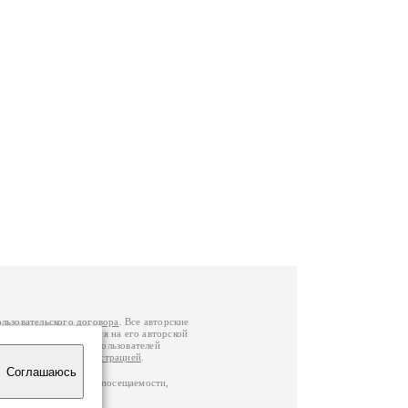
ользовательского договора
. Все авторские
у вы можете обратиться на его авторской
й Федерации
. Данные пользователей
е
и
связаться с администрацией
.
Соглашаюсь
ц по данным счетчика посещаемости,