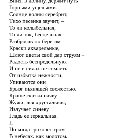
Вниз, в долину, держит путь
Горными ущельями.
Солнце волны серебрит,
Тихо песенка звучит, –
То ли колыбельная,
То ли так, бесцельная.
Разбросав по берегам
Краски акварельные,
Шлют цветы свой дар струям –
Радость беспредельную.
И не в силах не сомлеть
От избытка нежности,
Упиваются они
Брызг пьянящей свежестью.
Краше сказки наяву
Жужи, вся хрустальная;
Излучает синеву
Гладь ее зеркальная.
II
Но когда грохочет гром
В небесах, как молотом,