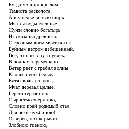
Когда молнии крылом
Темнота расколота,
А в ущелье во всю ширь
Мчатся воды гневные –
Жужи словно богатырь
Из сказанья древнего.
С грозным воем мчит поток,
Буйным ветром взбешенный.
Все, что он в пути увлек,
В волнах перемешано.
Ветер рвет с гребня волны
Клочья пены белые,
Катят воды валуны,
Мчат деревья целые.
Берега терзает вал
С яростью звериною,
Словно край родимый стал
Для реки чужбиною!
Озверев, поток рычит
Злобною гиеною,