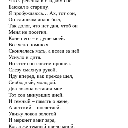
Что я ребенка в сладком сне
Баюкал в старину.
Я пробуждаюсь… Ах, тот сон,
Он слишком долог был,
Так долог, что нет дня, чтоб он
Меня не посетил.
Конец его – в душе моей.
Все ясно помню я.
Скончалась мать, а вслед за ней
Уснуло и дитя.
Но этот сон совсем прошел.
Слезу смахнув рукой,
Иду вперед, как прежде шел,
Свободный, молодой.
Два локона оставил мне
Тот сон минувших дней.
И темный – память о жене,
А детский – посветлей.
Увижу локон золотой –
И меркнет вмиг заря,
Когда же темный предо мной,