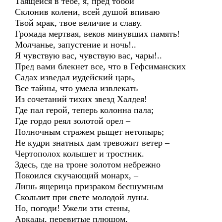
Таящейся в тебе, я, пред тобой
Склонив колени, всей душой впиваю
Твой мрак, твое величие и славу.
Громада мертвая, веков минувших память!
Молчанье, запустение и ночь!..
Я чувствую вас, чувствую вас, чары!..
Пред вами блекнет все, что в Гефсиманских
Садах изведал иудейский царь,
Все тайны, что умела извлекать
Из сочетаний тихих звезд Халдея!
Где пал герой, теперь колонна пала;
Где гордо реял золотой орел –
Полночным стражем рыщет нетопырь;
Не кудри знатных дам тревожит ветер –
Чертополох колышет и тростник.
Здесь, где на троне золотом небрежно
Покоился скучающий монарх, –
Лишь ящерица призраком бесшумным
Скользит при свете молодой луны.
Но, погоди! Ужели эти стены,
Аркады, перевитые плющом,