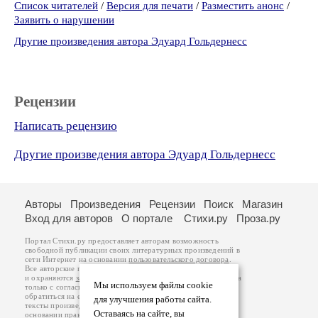
Список читателей
/
Версия для печати
/
Разместить анонс
/
Заявить о нарушении
Другие произведения автора Эдуард Гольдернесс
Рецензии
Написать рецензию
Другие произведения автора Эдуард Гольдернесс
Авторы
Произведения
Рецензии
Поиск
Магазин
Вход для авторов
О портале
Стихи.ру
Проза.ру
Портал Стихи.ру предоставляет авторам возможность
свободной публикации своих литературных произведений в
сети Интернет на основании
пользовательского договора
.
Все авторские права на произведения принадлежат авторам
и охраняются
законом
. Перепечатка произведений возможна
Мы используем файлы cookie
только с согласия его автора, к которому вы можете
обратиться на его авторской странице. Ответственность за
для улучшения работы сайта.
тексты произведений авторы несут самостоятельно на
Оставаясь на сайте, вы
основании
правил публикации
и
законодательства