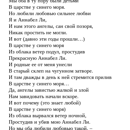
Мы оба в ту пору были детьми
В царстве у синего моря.
Но любили любовью сильнее любви
Я и Аннабел Ли,
И нам этого ангелы, сан свой позоря,
Никак простить не могли.
И вот (давно эти годы прошли…)
В царстве у синего моря
Из облака ветер подул, простудив
Прекрасную Аннабел Ли.
И родные ее от меня унесли
В старый склеп на чугунном затворе.
И там дважды в день к ней стремится прилив
В царстве у синего моря…
Да, ангелы завистью жалкой и злой
Нам завидовать начали вскоре.
И вот почему (это знает любой)
В царстве у синего моря)
Из облака вырвался ветер ночной,
Простудив и убив мою Аннабел Ли.
Но мы оба любили любовью такой, –