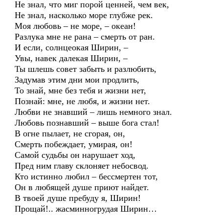
Не знал, что миг порой ценней, чем век,
Не знал, насколько море глубже рек.
Моя любовь – не море, – океан!
Разлука мне не рана – смерть от ран.
И если, солнцеокая Ширин, –
Увы, навек далекая Ширин, –
Ты шлешь совет забыть и разлюбить,
Задумав этим дни мои продлить,
То знай, мне без тебя и жизни нет,
Познай: мне, не любя, и жизни нет.
Любви не знавший – лишь немного знал.
Любовь познавший – выше бога стал!
В огне пылает, не сгорая, он,
Смерть побеждает, умирая, он!
Самой судьбы он нарушает ход,
Пред ним главу склоняет небосвод.
Кто истинно любил – бессмертен тот,
Он в любящей душе приют найдет.
В твоей душе пребуду я, Ширин!
Прощай!.. жасминногрудая Ширин…