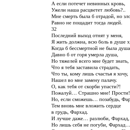
А если потечет невинных кровь,
Ужели наша расцветет любовь?..
Мне смерть была б отрадой, но зл
Равно не пощадит тогда людей.
32
Последний выход отнят у меня,
Я жить должна, всю боль в душе 
Когда б бессмертной не была душа
Давно б от горя умерла душа,
Но тяжелей всего мне будет знать,
Что я тебя заставила страдать,
Что ты, кому лишь счастья я хочу,
Нашел во мне замену палачу.
О, как тебя от скорби упасти?!
Пожалуй… Страшно мне! Прости!
Но, если сможешь… позабудь, Фар
Тем вновь мне вложить сердце
в грудь, Фархад.
И лучше даже… разлюби, Фархад,
Но лишь себя не погуби, Фархад