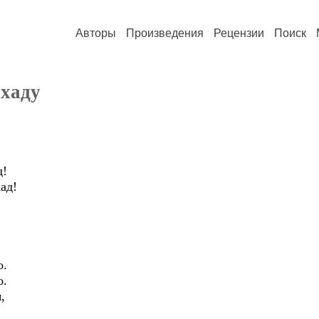
Авторы
Произведения
Рецензии
Поиск
хаду
д!
ад!
о.
о.
,