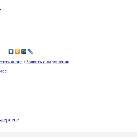
.
1
стить анонс
/
Заявить о нарушении
несс
ьдернесс