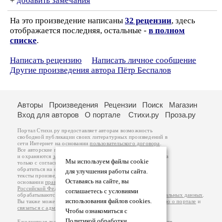
+
добавить замечания
На это произведение написаны
32 рецензии
, здесь
отображается последняя, остальные -
в полном
списке
.
Написать рецензию
Написать личное сообщение
Другие произведения автора Пётр Беспалов
Авторы
Произведения
Рецензии
Поиск
Магазин
Вход для авторов
О портале
Стихи.ру
Проза.ру
Портал Стихи.ру предоставляет авторам возможность
свободной публикации своих литературных произведений в
сети Интернет на основании
пользовательского договора
.
Все авторские права на произведения принадлежат авторам
и охраняются
законом
. Перепечатка произведений возможна
Мы используем файлы cookie
только с согласия его автора, к которому вы можете
обратиться на его авторской странице. Ответственность за
для улучшения работы сайта.
тексты произведений авторы несут самостоятельно на
Оставаясь на сайте, вы
основании
правил публикации
и
законодательства
Российской Федерации
. Данные пользователей
соглашаетесь с условиями
обрабатываются на основании
Политики обработки персональных данных
.
использования файлов cookies.
Вы также можете посмотреть более подробную
информацию о портале
и
связаться с администрацией
.
Чтобы ознакомиться с
Политикой обработки
Ежедневная аудитория портала Стихи.ру – порядка 200 тысяч