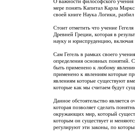
О важности философского учения 
мере понять Капитал Карла Маркс
своей книге Наука Логики, разби
Стоит отметить что учение Гегел
Древней Греции, которая в резуль
науку и юриспруденцию, включая
Сам Гегель в рамках своего учени
определения основных понятий. С
быть применено к любому явлению
применено к явлениям которые пр
явлениям которые существуют вме
которые как мы считаем будут сущ
Данное обстоятельство является 
которая позволяет сделать понятн
окружающих мир, который существ
которым он существует и меняютс
регулируют эти законы, по кото