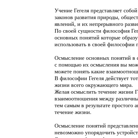
Учение Гегеля представляет собо
законов развития природы, общес
явлений, и их непрерывного разв
По своей сущности философия Гег
основных понятий которые образу
использовать в своей философии
Осмысление основных понятий в 
с помощью их осмысления вы может
можете понять какие взаимоотноше
В философии Гегеля действует то
жизни всего окружающего мира.
Желая осмыслить течение жизни Г
взаимоотношения между различным
тем самым в результате простого 
течение жизни.
Осмысление понятий представленн
невозможно упорядочить устройст