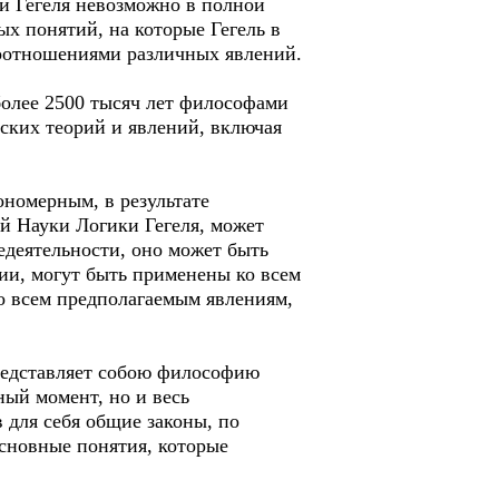
и Гегеля невозможно в полной
х понятий, на которые Гегель в
моотношениями различных явлений.
более 2500 тысяч лет философами
еских теорий и явлений, включая
ономерным, в результате
й Науки Логики Гегеля, может
едеятельности, оно может быть
ии, могут быть применены ко всем
о всем предполагаемым явлениям,
представляет собою философию
ный момент, но и весь
 для себя общие законы, по
основные понятия, которые