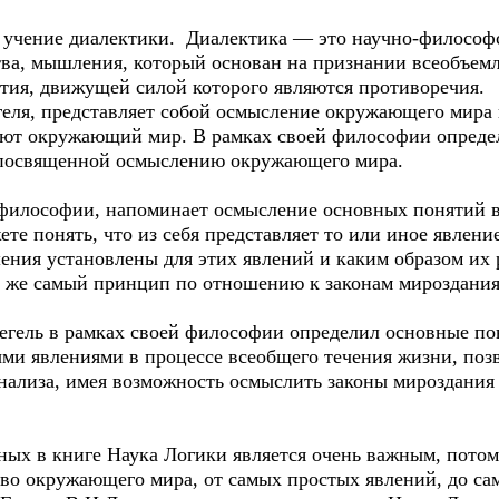
й учение диалектики. Диалектика — это научно-философ
тва, мышления, который основан на признании всеобъем
ития, движущей силой которого являются противоречия.
еля, представляет собой осмысление окружающего мира 
ют окружающий мир. В рамках своей философии определ
 посвященной осмыслению окружающего мира.
философии, напоминает осмысление основных понятий в 
е понять, что из себя представляет то или иное явление
ния установлены для этих явлений и каким образом их р
т же самый принцип по отношению к законам мироздания
егель в рамках своей философии определил основные по
и явлениями в процессе всеобщего течения жизни, позв
анализа, имея возможность осмыслить законы мироздания
ых в книге Наука Логики является очень важным, потом
во окружающего мира, от самых простых явлений, до с