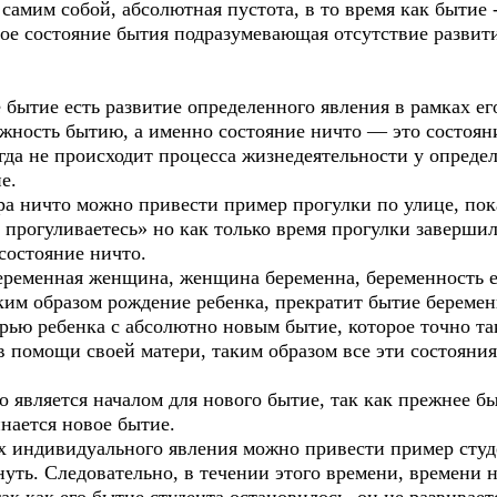
самим собой, абсолютная пустота, в то время как бытие -
ое состояние бытия подразумевающая отсутствие развити
ытие есть развитие определенного явления в рамках ег
жность бытию, а именно состояние ничто — это состоян
гда не происходит процесса жизнедеятельности у определ
е.
ра ничто можно привести пример прогулки по улице, пок
 прогуливаетесь» но как только время прогулки завершил
 состояние ничто.
еременная женщина, женщина беременна, беременность ес
аким образом рождение ребенка, прекратит бытие береме
ерью ребенка с абсолютно новым бытие, которое точно та
в помощи своей матери, таким образом все эти состояния
о является началом для нового бытие, так как прежнее бы
инается новое бытие.
х индивидуального явления можно привести пример студе
уть. Следовательно, в течении этого времени, времени н