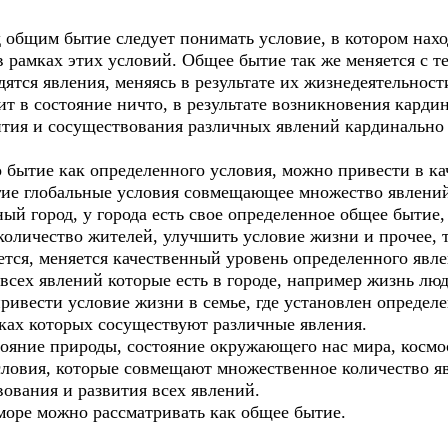
им бытие следует понимать условие, в котором наход
в рамках этих условий. Общее бытие так же меняется с т
дятся явления, меняясь в результате их жизнедеятельнос
т в состояние ничто, в результате возникновения карди
вития и сосуществования различных явлений кардинально
бытие как определенного условия, можно привести в ка
угие глобальные условия совмещающее множество явлени
ый город, у города есть свое определенное общее бытие,
количество жителей, улучшить условие жизни и прочее, 
ется, меняется качественный уровень определенного явле
всех явлений которые есть в городе, например жизнь лю
привести условие жизни в семье, где установлен опреде
ках которых сосуществуют различные явления.
ояние природы, состояние окружающего нас мира, космо
условия, которые совмещают множественное количество я
ования и развития всех явлений.
море можно рассматривать как общее бытие.