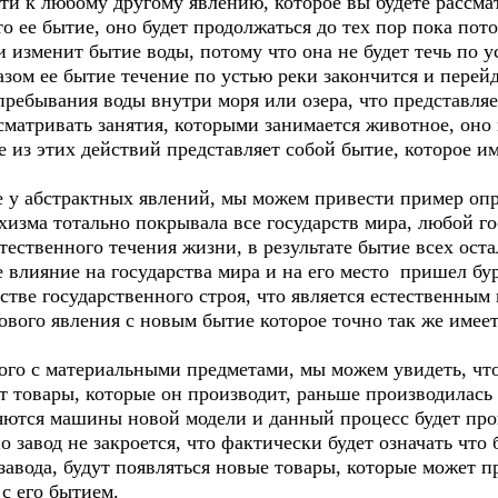
ти к любому другому явлению, которое вы будете рассма
то ее бытие, оно будет продолжаться до тех пор пока пот
 изменит бытие воды, потому что она не будет течь по ус
зом ее бытие течение по устью реки закончится и перейд
пребывания воды внутри моря или озера, что представля
атривать занятия, которыми занимается животное, оно и
ое из этих действий представляет собой бытие, которое и
е у абстрактных явлений, мы можем привести пример оп
хизма тотально покрывала все государств мира, любой г
стественного течения жизни, в результате бытие всех о
 влияние на государства мира и на его место пришел б
стве государственного строя, что является естественным
вого явления с новым бытие которое точно так же имеет
ого с материальными предметами, мы можем увидеть, что
ет товары, которые он производит, раньше производилась
ляются машины новой модели и данный процесс будет про
 завод не закроется, что фактически будет означать что
завода, будут появляться новые товары, которые может п
с его бытием.