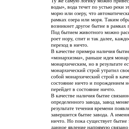
Ту же самую логику можно привес
воды», вода течет по устью реки э
морю или озеру, что автоматически
рамках озера или моря. Таким обра
возникнет другое бытие в рамках 
Под бытием животного можно рассм
роет нору, спит и так далее, кажд
переход в ничто.
В качестве примера наличия быти
«монархизма», раньше идея монар
монархическим, но в результате е
монархический строй утратил свое
собой монархический строй в каче
состояние ничто и порождением но
перейдет в состояние ничто.
В качестве наличия бытие связанн
определенного завода, завод меня
результате течения времени появ
завершится бытие завода. А именно
ничто. Но пока существует бытие 
данное явление напрямую связано 