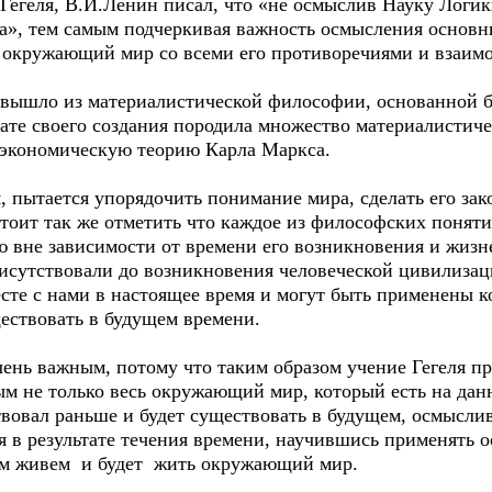
Гегеля, В.И.Ленин писал, что «не осмыслив Науку Логик
а», тем самым подчеркивая важность осмысления основны
л окружающий мир со всеми его противоречиями и взаи
я вышло из материалистической философии, основанной 
тате своего создания породила множество материалистич
 экономическую теорию Карла Маркса.
я, пытается упорядочить понимание мира, сделать его зак
тоит так же отметить что каждое из философских поняти
 вне зависимости от времени его возникновения и жизн
исутствовали до возникновения человеческой цивилизац
сте с нами в настоящее время и могут быть применены к
ествовать в будущем времени.
очень важным, потому что таким образом учение Гегеля 
ым не только весь окружающий мир, который есть на дан
овал раньше и будет существовать в будущем, осмыслив
я в результате течения времени, научившись применять 
рым живем и будет жить окружающий мир.