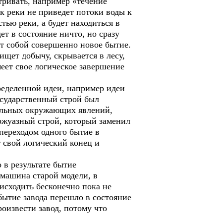
тривать, например «течение
ок реки не приведет потоки воды к
тью реки, а будет находиться в
ет в состояние ничто, но сразу
ет собой совершенно новое бытие.
щет добычу, скрывается в лесу,
меет свое логическое завершение
ределенной идеи, например идеи
осударственный строй был
стальных окружающих явлений,
уржуазный строй, который заменил
 переходом одного бытие в
 свой логический конец и
 в результате бытие
 машина старой модели, в
исходить бесконечно пока не
 бытие завода перешло в состояние
роизвести завод, потому что