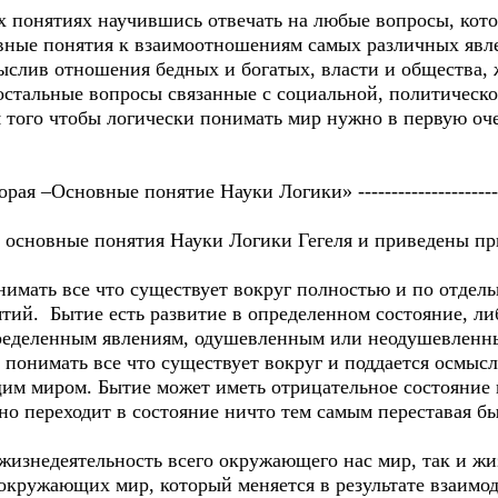
х понятиях научившись отвечать на любые вопросы, кот
ные понятия к взаимоотношениям самых различных явле
слив отношения бедных и богатых, власти и общества, ж
 остальные вопросы связанные с социальной, политическ
я того чтобы логически понимать мир нужно в первую оч
а Вторая –Основные понятие Науки Логики» ----------------------
ы основные понятия Науки Логики Гегеля и приведены п
имать все что существует вокруг полностью и по отдель
ятий. Бытие есть развитие в определенном состояние, л
пределенным явлениям, одушевленным или неодушевленн
понимать все что существует вокруг и поддается осмысл
м миром. Бытие может иметь отрицательное состояние и
но переходит в состояние ничто тем самым переставая б
жизнедеятельность всего окружающего нас мир, так и жи
 окружающих мир, который меняется в результате взаимо