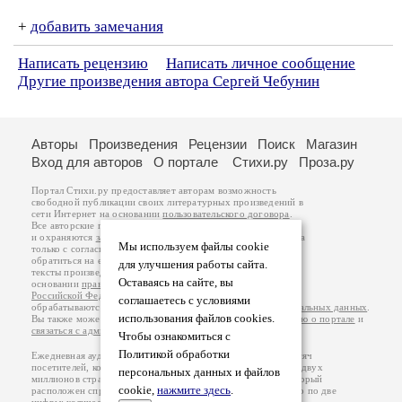
+
добавить замечания
Написать рецензию
Написать личное сообщение
Другие произведения автора Сергей Чебунин
Авторы
Произведения
Рецензии
Поиск
Магазин
Вход для авторов
О портале
Стихи.ру
Проза.ру
Портал Стихи.ру предоставляет авторам возможность
свободной публикации своих литературных произведений в
сети Интернет на основании
пользовательского договора
.
Все авторские права на произведения принадлежат авторам
и охраняются
законом
. Перепечатка произведений возможна
Мы используем файлы cookie
только с согласия его автора, к которому вы можете
обратиться на его авторской странице. Ответственность за
для улучшения работы сайта.
тексты произведений авторы несут самостоятельно на
Оставаясь на сайте, вы
основании
правил публикации
и
законодательства
Российской Федерации
. Данные пользователей
соглашаетесь с условиями
обрабатываются на основании
Политики обработки персональных данных
.
использования файлов cookies.
Вы также можете посмотреть более подробную
информацию о портале
и
связаться с администрацией
.
Чтобы ознакомиться с
Политикой обработки
Ежедневная аудитория портала Стихи.ру – порядка 200 тысяч
посетителей, которые в общей сумме просматривают более двух
персональных данных и файлов
миллионов страниц по данным счетчика посещаемости, который
cookie,
нажмите здесь
.
расположен справа от этого текста. В каждой графе указано по две