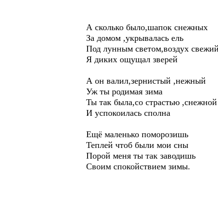
А сколько было,шапок снежных
За домом ,укрывалась ель
Под лунным светом,воздух свежи
Я диких ощущал зверей
А он валил,зернистый ,нежный
Уж ты родимая зима
Ты так была,со страстью ,снежной
И успокоилась сполна
Ещё маленько поморозишь
Теплей чтоб были мои сны
Порой меня ты так заводишь
Своим спокойствием зимы.