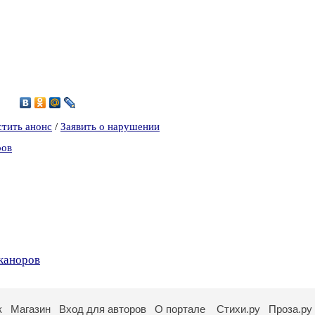
9
стить анонс
/
Заявить о нарушении
ров
каноров
к
Магазин
Вход для авторов
О портале
Стихи.ру
Проза.ру