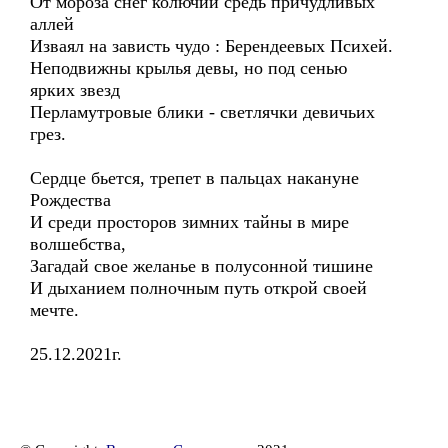
От мороза снег колючий средь причудливых
аллей
Изваял на зависть чудо : Берендеевых Психей.
Неподвижны крылья девы, но под сенью
ярких звезд
Перламутровые блики - светлячки девичьих
грез.
Сердце бьется, трепет в пальцах накануне
Рождества
И среди просторов зимних тайны в мире
волшебства,
Загадай свое желанье в полусонной тишине
И дыханием полночным путь открой своей
мечте.
25.12.2021г.