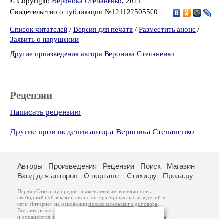
© Copyright:
Вероника Степаненко
, 2021
Свидетельство о публикации №121122505500
Список читателей
/
Версия для печати
/
Разместить анонс
/
Заявить о нарушении
Другие произведения автора Вероника Степаненко
Рецензии
Написать рецензию
Другие произведения автора Вероника Степаненко
Авторы
Произведения
Рецензии
Поиск
Магазин
Вход для авторов
О портале
Стихи.ру
Проза.ру
Портал Стихи.ру предоставляет авторам возможность
свободной публикации своих литературных произведений в
сети Интернет на основании
пользовательского договора
.
Все авторские права на произведения принадлежат авторам
и охраняются
законом
. Перепечатка произведений возможна