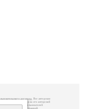
ользовательского договора
. Все авторские
у вы можете обратиться на его авторской
й Федерации
. Данные пользователей
е
и
связаться с администрацией
.