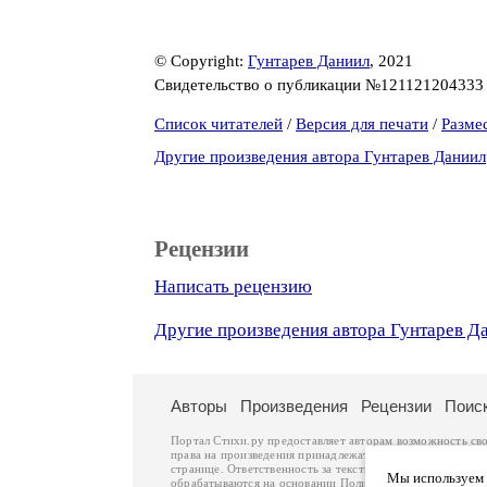
© Copyright:
Гунтарев Даниил
, 2021
Свидетельство о публикации №12112120433
Список читателей
/
Версия для печати
/
Разме
Другие произведения автора Гунтарев Даниил
Рецензии
Написать рецензию
Другие произведения автора Гунтарев Д
Авторы
Произведения
Рецензии
Поис
Портал Стихи.ру предоставляет авторам возможность св
права на произведения принадлежат авторам и охраняют
странице. Ответственность за тексты произведений авто
Мы используем ф
обрабатываются на основании
Политики обработки перс