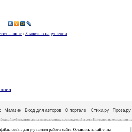
3
стить анонс
/
Заявить о нарушении
аниил
к
Магазин
Вход для авторов
О портале
Стихи.ру
Проза.ру
ободной публикации своих литературных произведений в сети Интернет на основании
п
ся
законом
. Перепечатка произведений возможна только с согласия его автора, к котором
ры несут самостоятельно на основании
правил публикации
и
законодательства Российско
айлы cookie для улучшения работы сайта. Оставаясь на сайте, вы
ональных данных
. Вы также можете посмотреть более подробную
информацию о портал