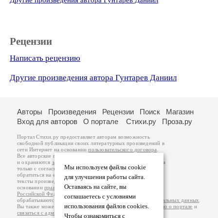
Другие произведения автора Гунтарев Даниил
Рецензии
Написать рецензию
Другие произведения автора Гунтарев Даниил
Авторы
Произведения
Рецензии
Поиск
Магазин
Вход для авторов
О портале
Стихи.ру
Проза.ру
Портал Стихи.ру предоставляет авторам возможность
свободной публикации своих литературных произведений в
сети Интернет на основании
пользовательского договора
.
Все авторские права на произведения принадлежат авторам
и охраняются
законом
. Перепечатка произведений возможна
Мы используем файлы cookie
только с согласия его автора, к которому вы можете
обратиться на его авторской странице. Ответственность за
для улучшения работы сайта.
тексты произведений авторы несут самостоятельно на
Оставаясь на сайте, вы
основании
правил публикации
и
законодательства
Российской Федерации
. Данные пользователей
соглашаетесь с условиями
обрабатываются на основании
Политики обработки персональных данных
.
использования файлов cookies.
Вы также можете посмотреть более подробную
информацию о портале
и
связаться с администрацией
.
Чтобы ознакомиться с