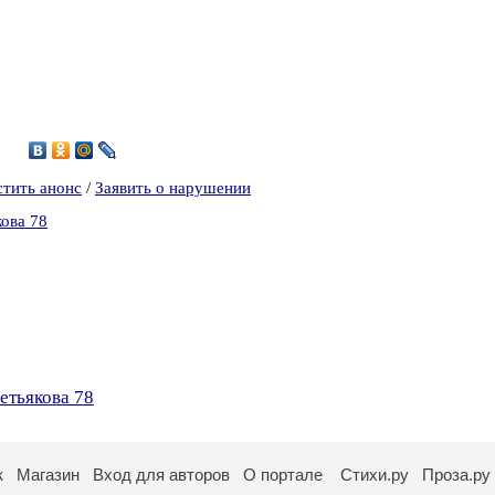
стить анонс
/
Заявить о нарушении
кова 78
етьякова 78
к
Магазин
Вход для авторов
О портале
Стихи.ру
Проза.ру