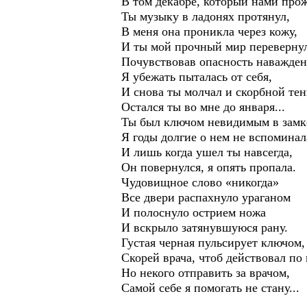
В том декабре, который нами прож
Ты музыку в ладонях протянул,
В меня она проникла через кожу,
И ты мой прочный мир переверну
Почувствовав опасность наважден
Я убежать пыталась от себя,
И снова ты молчал и скорбной те
Остался ты во мне до января...
Ты был ключом невидимым в замк
Я годы долгие о нем не вспоминал
И лишь когда ушел ты навсегда,
Он повернулся, я опять пропала.
Чудовищное слово «никогда»
Все двери распахнуло ураганом
И полоснуло острием ножа
И вскрыло затянувшуюся рану.
Густая черная пульсирует ключом,
Скорей врача, чтоб действовал по 
Но некого отправить за врачом,
Самой себе я помогать не стану...