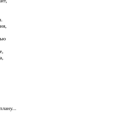
ит,
л.
ия,
нью
е,
а,
плану...