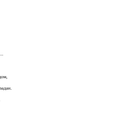
..
дом,
,
задан.
,