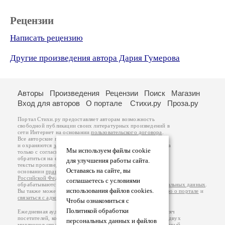
Рецензии
Написать рецензию
Другие произведения автора Дария Гумерова
Авторы
Произведения
Рецензии
Поиск
Магазин
Вход для авторов
О портале
Стихи.ру
Проза.ру
Портал Стихи.ру предоставляет авторам возможность
свободной публикации своих литературных произведений в
сети Интернет на основании
пользовательского договора
.
Все авторские права на произведения принадлежат авторам
и охраняются
законом
. Перепечатка произведений возможна
Мы используем файлы cookie
только с согласия его автора, к которому вы можете
обратиться на его авторской странице. Ответственность за
для улучшения работы сайта.
тексты произведений авторы несут самостоятельно на
Оставаясь на сайте, вы
основании
правил публикации
и
законодательства
Российской Федерации
. Данные пользователей
соглашаетесь с условиями
обрабатываются на основании
Политики обработки персональных данных
.
использования файлов cookies.
Вы также можете посмотреть более подробную
информацию о портале
и
связаться с администрацией
.
Чтобы ознакомиться с
Политикой обработки
Ежедневная аудитория портала Стихи.ру – порядка 200 тысяч
посетителей, которые в общей сумме просматривают более двух
персональных данных и файлов
миллионов страниц по данным счетчика посещаемости, который