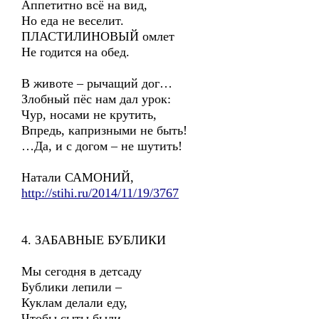
Аппетитно всё на вид,
Но еда не веселит.
ПЛАСТИЛИНОВЫЙ омлет
Не годится на обед.
В животе – рычащий дог…
Злобный пёс нам дал урок:
Чур, носами не крутить,
Впредь, капризными не быть!
…Да, и с догом – не шутить!
Натали САМОНИЙ,
http://stihi.ru/2014/11/19/3767
4. ЗАБАВНЫЕ БУБЛИКИ
Мы сегодня в детсаду
Бублики лепили –
Куклам делали еду,
Чтобы сыты были.