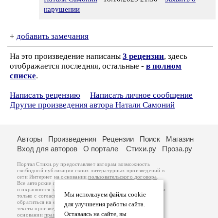
нарушении
+
добавить замечания
На это произведение написаны
3 рецензии
, здесь
отображается последняя, остальные -
в полном
списке
.
Написать рецензию
Написать личное сообщение
Другие произведения автора Натали Самоний
Авторы
Произведения
Рецензии
Поиск
Магазин
Вход для авторов
О портале
Стихи.ру
Проза.ру
Портал Стихи.ру предоставляет авторам возможность
свободной публикации своих литературных произведений в
сети Интернет на основании
пользовательского договора
.
Все авторские права на произведения принадлежат авторам
и охраняются
законом
. Перепечатка произведений возможна
Мы используем файлы cookie
только с согласия его автора, к которому вы можете
обратиться на его авторской странице. Ответственность за
для улучшения работы сайта.
тексты произведений авторы несут самостоятельно на
Оставаясь на сайте, вы
основании
правил публикации
и
законодательства