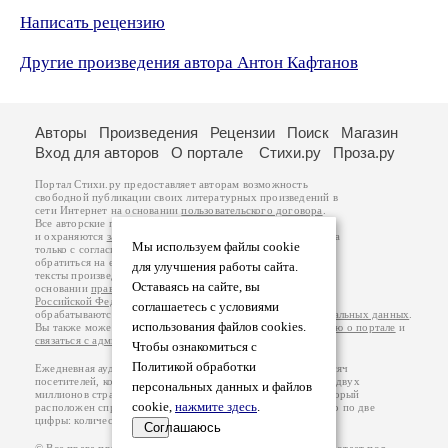
Написать рецензию
Другие произведения автора Антон Кафтанов
Авторы
Произведения
Рецензии
Поиск
Магазин
Вход для авторов
О портале
Стихи.ру
Проза.ру
Портал Стихи.ру предоставляет авторам возможность
свободной публикации своих литературных произведений в
сети Интернет на основании
пользовательского договора
.
Все авторские права на произведения принадлежат авторам
и охраняются
законом
. Перепечатка произведений возможна
Мы используем файлы cookie
только с согласия его автора, к которому вы можете
обратиться на его авторской странице. Ответственность за
для улучшения работы сайта.
тексты произведений авторы несут самостоятельно на
Оставаясь на сайте, вы
основании
правил публикации
и
законодательства
Российской Федерации
. Данные пользователей
соглашаетесь с условиями
обрабатываются на основании
Политики обработки персональных данных
.
использования файлов cookies.
Вы также можете посмотреть более подробную
информацию о портале
и
связаться с администрацией
.
Чтобы ознакомиться с
Политикой обработки
Ежедневная аудитория портала Стихи.ру – порядка 200 тысяч
посетителей, которые в общей сумме просматривают более двух
персональных данных и файлов
миллионов страниц по данным счетчика посещаемости, который
cookie,
нажмите здесь
.
расположен справа от этого текста. В каждой графе указано по две
цифры: количество просмотров и количество посетителей.
Соглашаюсь