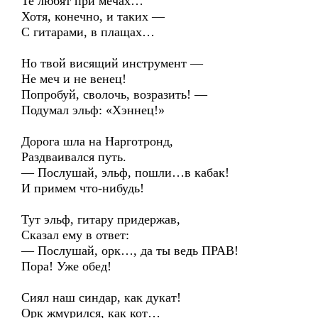
Те любят при мечах…
Хотя, конечно, и таких —
С гитарами, в плащах…
Но твой висящий инструмент —
Не меч и не венец!
Попробуй, сволочь, возразить! —
Подумал эльф: «Хэннец!»
Дорога шла на Нарготронд,
Раздваивался путь.
— Послушай, эльф, пошли…в кабак!
И примем что-нибудь!
Тут эльф, гитару придержав,
Сказал ему в ответ:
— Послушай, орк…, да ты ведь ПРАВ!
Пора! Уже обед!
Сиял наш синдар, как дукат!
Орк жмурился, как кот…