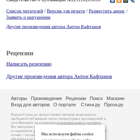
Список читателей
/
Версия для печати
/
Разместить анонс
/
Заявить о нарушении
Другие произведения автора Антон Кафтанов
Рецензии
Написать рецензию
Другие произведения автора Антон Кафтанов
Авторы
Произведения
Рецензии
Поиск
Магазин
Вход для авторов
О портале
Стихи.ру
Проза.ру
Портал Стихи.ру предоставляет авторам возможность
свободной публикации своих литературных произведений в
сети Интернет на основании
пользовательского договора
.
Все авторские права на произведения принадлежат авторам
и охраняются
законом
. Перепечатка произведений возможна
Мы используем файлы cookie
только с согласия его автора, к которому вы можете
обратиться на его авторской странице. Ответственность за