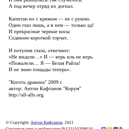
А под вечер отряд их догнал.
Капитан их с крюком — не с рукою.
Один глаз лишь, а в нем — только ад!
И прекрасные черные косы
Сединою короткой торчат.
И потупив глаза, отвечают:
«Не видали…» И — верь иль не верь.
«Пожалели… Я — Белая Райла!
И не знаю пощады теперь».
"Коготь дракона" 2009 г.
автор: Антон Кафтанов "Корум"
http://all-alls.org
© Copyright:
Антон Кафтанов
, 2021
Свидетельство о публикации №121110209610