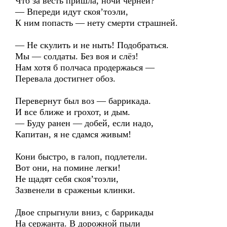
Что за весть пришла, ночи черней?
— Впереди идут скоя’тоэли,
К ним попасть — нету смерти страшней.
— Не скулить и не ныть! Подобраться.
Мы — солдаты. Без воя и слёз!
Нам хотя б полчаса продержаься —
Перевала достигнет обоз.
Перевернут был воз — баррикада.
И все ближе и грохот, и дым.
— Буду ранен — добей, если надо,
Капитан, я не сдамся живым!
Кони быстро, в галоп, подлетели.
Вот они, на помине легки!
Не щадят себя скоя’тоэли,
Зазвенели в сраженьи клинки.
Двое спрыгнули вниз, с баррикады
На сержанта. В дорожной пыли