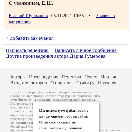
С уважением, Е.Ш.
Евгений Шушманов
05.11.2021 10:55
•
Заявить о
нарушении
+
добавить замечания
Написать рецензию
Написать личное сообщение
Другие произведения автора Дария Гумерова
Авторы
Произведения
Рецензии
Поиск
Магазин
Вход для авторов
О портале
Стихи.ру
Проза.ру
Портал Стихи.ру предоставляет авторам возможность
свободной публикации своих литературных произведений в
сети Интернет на основании
пользовательского договора
.
Все авторские права на произведения принадлежат авторам
и охраняются
законом
. Перепечатка произведений возможна
Мы используем файлы cookie
только с согласия его автора, к которому вы можете
обратиться на его авторской странице. Ответственность за
для улучшения работы сайта.
тексты произведений авторы несут самостоятельно на
Оставаясь на сайте, вы
основании
правил публикации
и
законодательства
Российской Федерации
. Данные пользователей
соглашаетесь с условиями
обрабатываются на основании
Политики обработки персональных данных
.