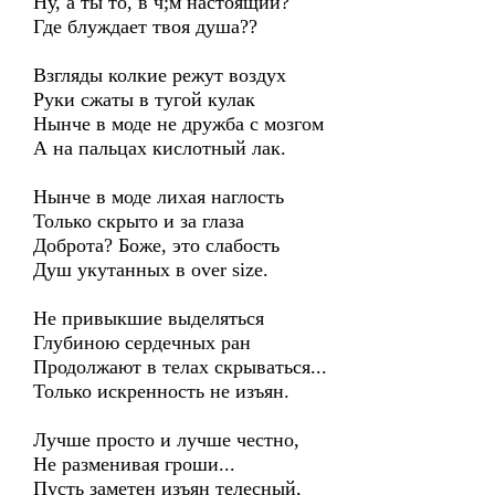
Ну, а ты то, в ч;м настоящий?
Где блуждает твоя душа??
Взгляды колкие режут воздух
Руки сжаты в тугой кулак
Нынче в моде не дружба с мозгом
А на пальцах кислотный лак.
Нынче в моде лихая наглость
Только скрыто и за глаза
Доброта? Боже, это слабость
Душ укутанных в over size.
Не привыкшие выделяться
Глубиною сердечных ран
Продолжают в телах скрываться...
Только искренность не изъян.
Лучше просто и лучше честно,
Не разменивая гроши...
Пусть заметен изъян телесный,