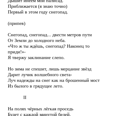
Дышит инеем мой палисад.
Приближается (я знаю точно)
Первый в этом году снегопад.
(припев)
Снегопад, снегопад... двести метров пути
От Земли до холодного неба.
«Что ж ты ждёшь, снегопад? Наконец то
приди!»-
Я твержу заклинание слепо.
Но зима не спешит, лишь мерцание звёзд
Дарит лучик волшебного света-
Луч надежды на снег как на брошенный мост
Из былого в грядущее лето.
II
На полях чёрных лёгкая проседь
Будет с каждой минутой белей.