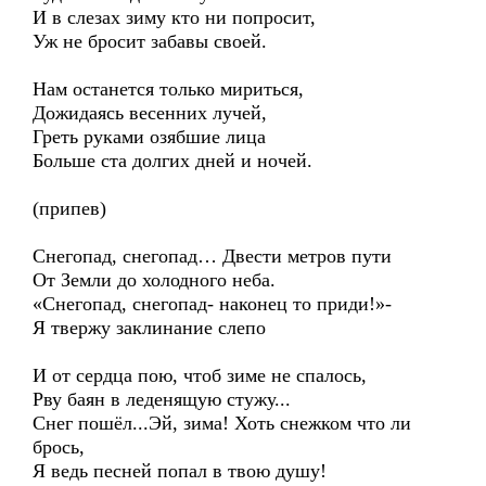
И в слезах зиму кто ни попросит,
Уж не бросит забавы своей.
Нам останется только мириться,
Дожидаясь весенних лучей,
Греть руками озябшие лица
Больше ста долгих дней и ночей.
(припев)
Снегопад, снегопад… Двести метров пути
От Земли до холодного неба.
«Снегопад, снегопад- наконец то приди!»-
Я твержу заклинание слепо
И от сердца пою, чтоб зиме не спалось,
Рву баян в леденящую стужу...
Снег пошёл...Эй, зима! Хоть снежком что ли
брось,
Я ведь песней попал в твою душу!