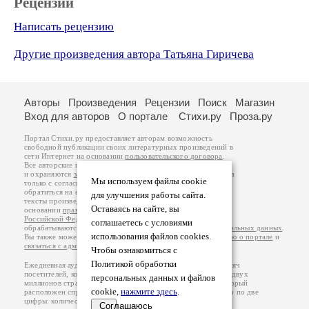
Рецензии
Написать рецензию
Другие произведения автора Татьяна Гиричева
Авторы
Произведения
Рецензии
Поиск
Магазин
Вход для авторов
О портале
Стихи.ру
Проза.ру
Портал Стихи.ру предоставляет авторам возможность
свободной публикации своих литературных произведений в
сети Интернет на основании
пользовательского договора
.
Все авторские права на произведения принадлежат авторам
и охраняются
законом
. Перепечатка произведений возможна
Мы используем файлы cookie
только с согласия его автора, к которому вы можете
обратиться на его авторской странице. Ответственность за
для улучшения работы сайта.
тексты произведений авторы несут самостоятельно на
Оставаясь на сайте, вы
основании
правил публикации
и
законодательства
Российской Федерации
. Данные пользователей
соглашаетесь с условиями
обрабатываются на основании
Политики обработки персональных данных
.
использования файлов cookies.
Вы также можете посмотреть более подробную
информацию о портале
и
связаться с администрацией
.
Чтобы ознакомиться с
Политикой обработки
Ежедневная аудитория портала Стихи.ру – порядка 200 тысяч
посетителей, которые в общей сумме просматривают более двух
персональных данных и файлов
миллионов страниц по данным счетчика посещаемости, который
cookie,
нажмите здесь
.
расположен справа от этого текста. В каждой графе указано по две
цифры: количество просмотров и количество посетителей.
Соглашаюсь