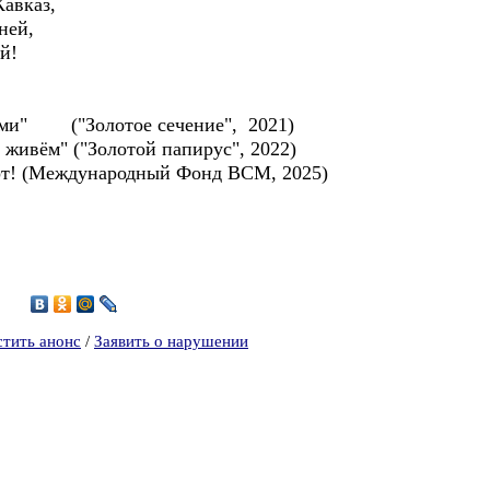
Кавказ,
ней,
ей!
ками" ("Золотое сечение", 2021)
живём" ("Золотой папирус", 2022)
орт! (Международный Фонд ВСМ, 2025)
8
стить анонс
/
Заявить о нарушении