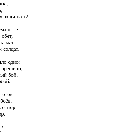
лна,
ь,
ых защищать!
мало лет,
 обет,
на мат,
к солдат.
ило одно:
разрешено,
ный бой,
обой.
 готов
боёв,
ь отпор
ор.
ас,