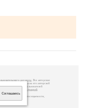
ользовательского договора
. Все авторские
у вы можете обратиться на его авторской
й Федерации
. Данные пользователей
е
и
связаться с администрацией
.
Соглашаюсь
ц по данным счетчика посещаемости,