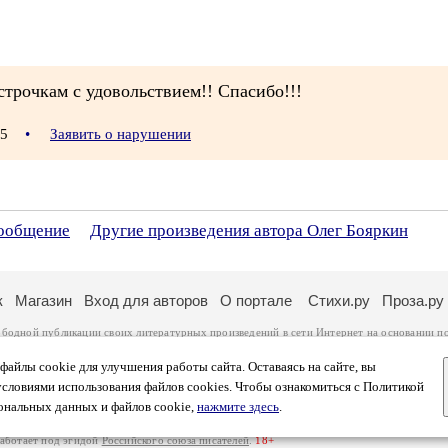
трочкам с удовольствием!! Спасибо!!!
:15
•
Заявить о нарушении
сообщение
Другие произведения автора Олег Бояркин
к
Магазин
Вход для авторов
О портале
Стихи.ру
Проза.ру
ободной публикации своих литературных произведений в сети Интернет на основании
п
ся
законом
. Перепечатка произведений возможна только с согласия его автора, к котором
ры несут самостоятельно на основании
правил публикации
и
законодательства Российско
айлы cookie для улучшения работы сайта. Оставаясь на сайте, вы
ональных данных
. Вы также можете посмотреть более подробную
информацию о портал
условиями использования файлов cookies. Чтобы ознакомиться с Политикой
тысяч посетителей, которые в общей сумме просматривают более двух миллионов страни
ональных данных и файлов cookie,
нажмите здесь
.
афе указано по две цифры: количество просмотров и количество посетителей.
работает под эгидой
Российского союза писателей
.
18+