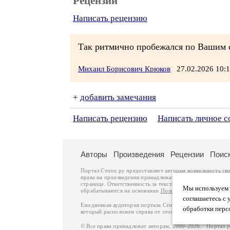
Рецензии
Написать рецензию
Так ритмично пробежался по Вашим с
Михаил Борисович Крюков
27.02.2026 10
+
добавить замечания
Написать рецензию
Написать личное 
Авторы
Произведения
Рецензии
Поис
Портал Стихи.ру предоставляет авторам возможность св
права на произведения принадлежат авторам и охраняют
странице. Ответственность за тексты произведений авто
Мы используем ф
обрабатываются на основании
Политики обработки перс
соглашаетесь с 
Ежедневная аудитория портала Стихи.ру – порядка 200 
обработки перс
который расположен справа от этого текста. В каждой гр
© Все права принадлежат авторам, 2000-2026. Портал 