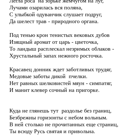
Легла роса на зорьке жемчугом на луг,
Лучами озарилась вся поляна,
С улыбкой одуванчик слушает подруг,
Да шелест трав - природного органа.
Под тенью крон тенистых вековых дубов
Изящный аромат от царь - цветочка,
То ландыш расплескал незримых облаков -
Хрустальный запах нежного росточка.
Красавец донник ждет заботливых трудяг,
Медовые заботы дикой пчелки.
Нет равных шелковистей мяун - симпатяг,
И манит клевер сочный на пригорке.
Куда не глянешь тут раздолье без границ,
Безбрежны горизонты с небом вольным.
В ней столько не прочитанных еще страниц,
Ты всюду Русь святая и привольна.