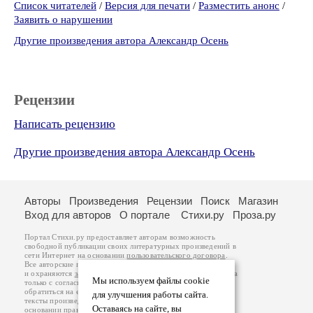
Список читателей
/
Версия для печати
/
Разместить анонс
/
Заявить о нарушении
Другие произведения автора Александр Осень
Рецензии
Написать рецензию
Другие произведения автора Александр Осень
Авторы
Произведения
Рецензии
Поиск
Магазин
Вход для авторов
О портале
Стихи.ру
Проза.ру
Портал Стихи.ру предоставляет авторам возможность
свободной публикации своих литературных произведений в
сети Интернет на основании
пользовательского договора
.
Все авторские права на произведения принадлежат авторам
и охраняются
законом
. Перепечатка произведений возможна
Мы используем файлы cookie
только с согласия его автора, к которому вы можете
обратиться на его авторской странице. Ответственность за
для улучшения работы сайта.
тексты произведений авторы несут самостоятельно на
Оставаясь на сайте, вы
основании
правил публикации
и
законодательства