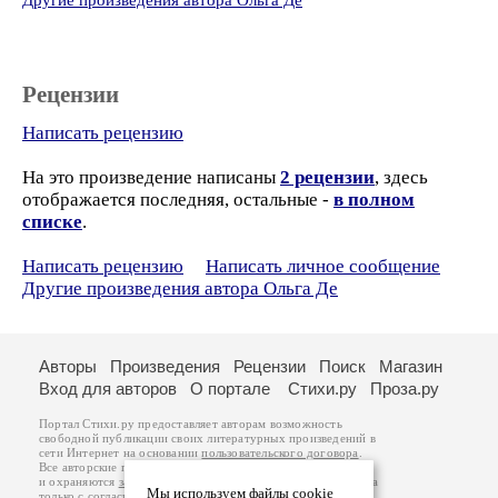
Другие произведения автора Ольга Де
Рецензии
Написать рецензию
На это произведение написаны
2 рецензии
, здесь
отображается последняя, остальные -
в полном
списке
.
Написать рецензию
Написать личное сообщение
Другие произведения автора Ольга Де
Авторы
Произведения
Рецензии
Поиск
Магазин
Вход для авторов
О портале
Стихи.ру
Проза.ру
Портал Стихи.ру предоставляет авторам возможность
свободной публикации своих литературных произведений в
сети Интернет на основании
пользовательского договора
.
Все авторские права на произведения принадлежат авторам
и охраняются
законом
. Перепечатка произведений возможна
Мы используем файлы cookie
только с согласия его автора, к которому вы можете