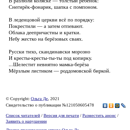
В разлюли коляске — толстый ребёнок:
Снегирёк-фонарик, шапка с помпоном.
В леденцовой церкви всё по порядку:
Покрестили — а затем отпевают.
Облака деепричастны и кратки.
Небу жестко на берёзовых сваях.
Русски тихо, скандинавски морозно
И кресты-кресты-ты-ты под копирку.
...Шелестит невнятно мамка-берёза
Мёрзлым листиком — роддомовской биркой.
© Copyright:
Ольга Де
, 2021
Свидетельство о публикации №121050605478
Список читателей
/
Версия для печати
/
Разместить анонс
/
Заявить о нарушении