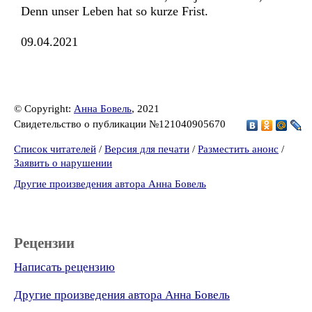
Denn unser Leben hat so kurze Frist.
09.04.2021
© Copyright:
Анна Бовель
, 2021
Свидетельство о публикации №121040905670
Список читателей
/
Версия для печати
/
Разместить анонс
/
Заявить о нарушении
Другие произведения автора Анна Бовель
Рецензии
Написать рецензию
Другие произведения автора Анна Бовель