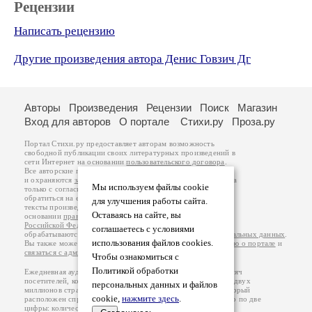
Рецензии
Написать рецензию
Другие произведения автора Денис Говзич Дг
Авторы
Произведения
Рецензии
Поиск
Магазин
Вход для авторов
О портале
Стихи.ру
Проза.ру
Портал Стихи.ру предоставляет авторам возможность
свободной публикации своих литературных произведений в
сети Интернет на основании
пользовательского договора
.
Все авторские права на произведения принадлежат авторам
и охраняются
законом
. Перепечатка произведений возможна
Мы используем файлы cookie
только с согласия его автора, к которому вы можете
обратиться на его авторской странице. Ответственность за
для улучшения работы сайта.
тексты произведений авторы несут самостоятельно на
Оставаясь на сайте, вы
основании
правил публикации
и
законодательства
Российской Федерации
. Данные пользователей
соглашаетесь с условиями
обрабатываются на основании
Политики обработки персональных данных
.
использования файлов cookies.
Вы также можете посмотреть более подробную
информацию о портале
и
связаться с администрацией
.
Чтобы ознакомиться с
Политикой обработки
Ежедневная аудитория портала Стихи.ру – порядка 200 тысяч
посетителей, которые в общей сумме просматривают более двух
персональных данных и файлов
миллионов страниц по данным счетчика посещаемости, который
cookie,
нажмите здесь
.
расположен справа от этого текста. В каждой графе указано по две
цифры: количество просмотров и количество посетителей.