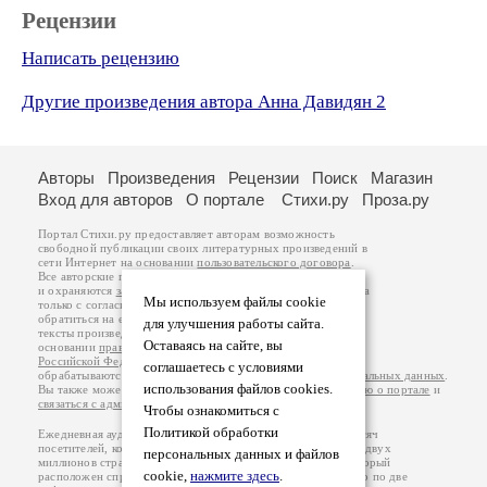
Рецензии
Написать рецензию
Другие произведения автора Анна Давидян 2
Авторы
Произведения
Рецензии
Поиск
Магазин
Вход для авторов
О портале
Стихи.ру
Проза.ру
Портал Стихи.ру предоставляет авторам возможность
свободной публикации своих литературных произведений в
сети Интернет на основании
пользовательского договора
.
Все авторские права на произведения принадлежат авторам
и охраняются
законом
. Перепечатка произведений возможна
Мы используем файлы cookie
только с согласия его автора, к которому вы можете
обратиться на его авторской странице. Ответственность за
для улучшения работы сайта.
тексты произведений авторы несут самостоятельно на
Оставаясь на сайте, вы
основании
правил публикации
и
законодательства
Российской Федерации
. Данные пользователей
соглашаетесь с условиями
обрабатываются на основании
Политики обработки персональных данных
.
использования файлов cookies.
Вы также можете посмотреть более подробную
информацию о портале
и
связаться с администрацией
.
Чтобы ознакомиться с
Политикой обработки
Ежедневная аудитория портала Стихи.ру – порядка 200 тысяч
посетителей, которые в общей сумме просматривают более двух
персональных данных и файлов
миллионов страниц по данным счетчика посещаемости, который
cookie,
нажмите здесь
.
расположен справа от этого текста. В каждой графе указано по две