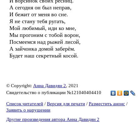
И ворсинок своих ресниц.
А сегодня он был неправ,
И бежит от меня во сне.
Я не стану тебя ругать,
Мой любимый, иди ко мне,
Мы прогоним с тобой ворон,
Посмеемся над рыжей лисой,
А зайчонка домой заберём.
Будет наш секретный косой.
© Copyright:
Анна Давидян 2
, 2021
Свидетельство о публикации №121040404410
Список читателей
/
Версия для печати
/
Разместить анонс
/
Заявить о нарушении
Другие произведения автора Анна Давидян 2