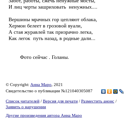
Забот, работы, сжечь ненужные мосты,
И лиц черты зашриховать ненужных....
Вершины мрачных гор цепляют облака,
Хермон белеет в грозовой вуали,
А стая журавлей так призрачно легка,
Как легок путь назад, в родные дали...
Фото сейчас . Голаны.
© Copyright:
Анна Маро
, 2021
Свидетельство о публикации №121040305087
Список читателей
/
Версия для печати
/
Разместить анонс
/
Заявить о нарушении
Другие произведения автора Анна Маро