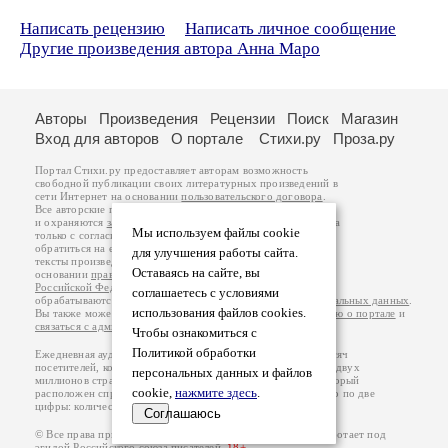
Написать рецензию
Написать личное сообщение
Другие произведения автора Анна Маро
Авторы
Произведения
Рецензии
Поиск
Магазин
Вход для авторов
О портале
Стихи.ру
Проза.ру
Портал Стихи.ру предоставляет авторам возможность
свободной публикации своих литературных произведений в
сети Интернет на основании
пользовательского договора
.
Все авторские права на произведения принадлежат авторам
и охраняются
законом
. Перепечатка произведений возможна
Мы используем файлы cookie
только с согласия его автора, к которому вы можете
обратиться на его авторской странице. Ответственность за
для улучшения работы сайта.
тексты произведений авторы несут самостоятельно на
Оставаясь на сайте, вы
основании
правил публикации
и
законодательства
Российской Федерации
. Данные пользователей
соглашаетесь с условиями
обрабатываются на основании
Политики обработки персональных данных
.
использования файлов cookies.
Вы также можете посмотреть более подробную
информацию о портале
и
связаться с администрацией
.
Чтобы ознакомиться с
Политикой обработки
Ежедневная аудитория портала Стихи.ру – порядка 200 тысяч
посетителей, которые в общей сумме просматривают более двух
персональных данных и файлов
миллионов страниц по данным счетчика посещаемости, который
cookie,
нажмите здесь
.
расположен справа от этого текста. В каждой графе указано по две
цифры: количество просмотров и количество посетителей.
Соглашаюсь
© Все права принадлежат авторам, 2000-2026. Портал работает под
эгидой
Российского союза писателей
.
18+