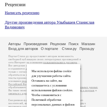
Рецензии
Написать рецензию
Другие произведения автора Улыбышев Станислав
Вадимович
Авторы
Произведения
Рецензии
Поиск
Магазин
Вход для авторов
О портале
Стихи.ру
Проза.ру
Портал Стихи.ру предоставляет авторам возможность
свободной публикации своих литературных произведений в
сети Интернет на основании
пользовательского договора
.
Все авторские права на произведения принадлежат авторам
и охраняются
законом
. Перепечатка произведений возможна
Мы используем файлы cookie
только с согласия его автора, к которому вы можете
обратиться на его авторской странице. Ответственность за
для улучшения работы сайта.
тексты произведений авторы несут самостоятельно на
Оставаясь на сайте, вы
основании
правил публикации
и
законодательства
Российской Федерации
. Данные пользователей
соглашаетесь с условиями
обрабатываются на основании
Политики обработки персональных данных
.
использования файлов cookies.
Вы также можете посмотреть более подробную
информацию о портале
и
связаться с администрацией
.
Чтобы ознакомиться с
Политикой обработки
Ежедневная аудитория портала Стихи.ру – порядка 200 тысяч
посетителей, которые в общей сумме просматривают более двух
персональных данных и файлов
миллионов страниц по данным счетчика посещаемости, который