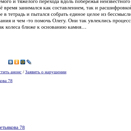
емого и тяжёлого перехода вдоль побережья неизвестного
воё время занимался как составлением, так и расшифров
е в тетрадь и пытался собрать единое целое из бессмысл
нания и чем -то помочь Олегу. Они так увлеклись процес
ак колеса ближе к основанию камня…
6
стить анонс
/
Заявить о нарушении
кова 78
етьякова 78