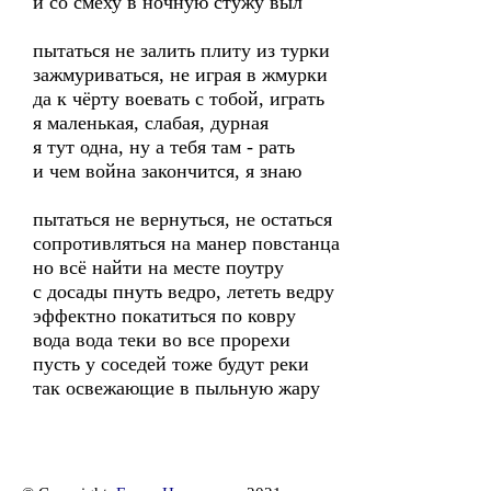
и со смеху в ночную стужу выл
пытаться не залить плиту из турки
зажмуриваться, не играя в жмурки
да к чёрту воевать с тобой, играть
я маленькая, слабая, дурная
я тут одна, ну а тебя там - рать
и чем война закончится, я знаю
пытаться не вернуться, не остаться
сопротивляться на манер повстанца
но всё найти на месте поутру
с досады пнуть ведро, лететь ведру
эффектно покатиться по ковру
вода вода теки во все прорехи
пусть у соседей тоже будут реки
так освежающие в пыльную жару