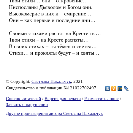
Твои стихи… они – откровение…
Ниспосланы Дьяволом и Богом они.
Высокомерие в них и – смирение…
Они – как первые и последние дни…
Своими стихами распят на Кресте ты…
Твои стихи – на Кресте распяты…
В своих стихах – ты тёмен и светел…
Стихи… и прокляты будут – и святы…
© Copyright:
Светлана Пахальчук
, 2021
Свидетельство о публикации №121022702497
Список читателей
/
Версия для печати
/
Разместить анонс
/
Заявить о нарушении
Другие произведения автора Светлана Пахальчук