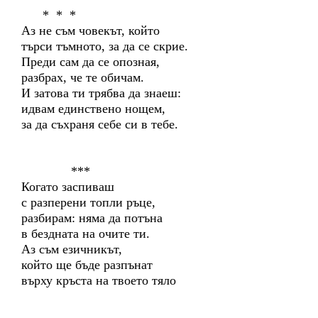
* * *
Аз не съм човекът, който
търси тъмното, за да се скрие.
Преди сам да се опозная,
разбрах, че те обичам.
И затова ти трябва да знаеш:
идвам единствено нощем,
за да съхраня себе си в тебе.
***
Когато заспиваш
с разперени топли ръце,
разбирам: няма да потъна
в бездната на очите ти.
Аз съм езичникът,
който ще бъде разпънат
върху кръста на твоето тяло