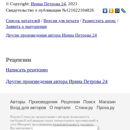
© Copyright:
Ирина Петрова 24
, 2021
Свидетельство о публикации №121022104826
Список читателей
/
Версия для печати
/
Разместить анонс
/
Заявить о нарушении
Другие произведения автора Ирина Петрова 24
Рецензии
Написать рецензию
Другие произведения автора Ирина Петрова 24
Авторы
Произведения
Рецензии
Поиск
Магазин
Вход для авторов
О портале
Стихи.ру
Проза.ру
Портал Стихи.ру предоставляет авторам возможность
свободной публикации своих литературных произведений в
сети Интернет на основании
пользовательского договора
.
Все авторские права на произведения принадлежат авторам