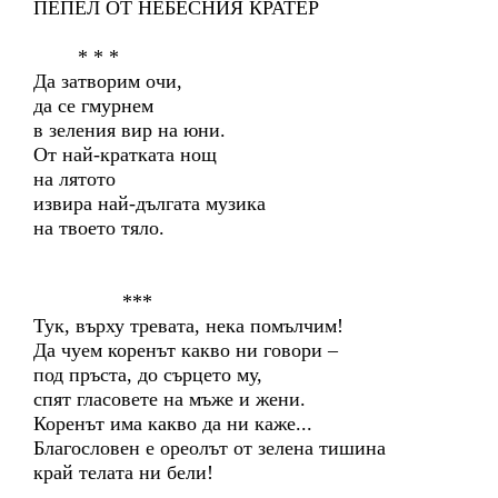
ПЕПЕЛ ОТ НЕБЕСНИЯ КРАТЕР
* * *
Да затворим очи,
да се гмурнем
в зеления вир на юни.
От най-кратката нощ
на лятото
извира най-дългата музика
на твоето тяло.
***
Тук, върху тревата, нека помълчим!
Да чуем коренът какво ни говори –
под пръста, до сърцето му,
спят гласовете на мъже и жени.
Коренът има какво да ни каже...
Благословен е ореолът от зелена тишина
край телата ни бели!