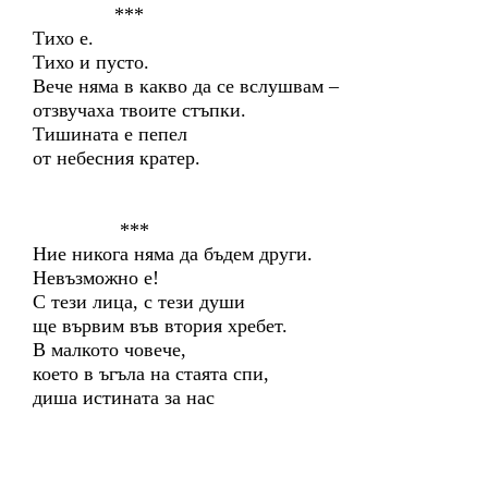
***
Тихо е.
Тихо и пусто.
Вече няма в какво да се вслушвам –
отзвучаха твоите стъпки.
Тишината е пепел
от небесния кратер.
***
Ние никога няма да бъдем други.
Невъзможно е!
С тези лица, с тези души
ще вървим във втория хребет.
В малкото човече,
което в ъгъла на стаята спи,
диша истината за нас