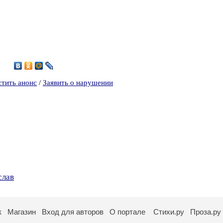
7
стить анонс
/
Заявить о нарушении
слав
к
Магазин
Вход для авторов
О портале
Стихи.ру
Проза.ру