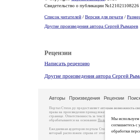
Свидетельство о публикации №12102110822
Список читателей
/
Версия для печати
/
Разме
Другие произведения автора Сергей Рымарев
Рецензии
Написать рецензию
Другие произведения автора Сергей Рым
Авторы
Произведения
Рецензии
Поис
Портал Стихи.ру предоставляет авторам возможность св
права на произведения принадлежат авторам и охраняют
странице. Ответственность за тексты произведений авто
Мы используем ф
обрабатываются на основании
Политики обработки перс
соглашаетесь с 
Ежедневная аудитория портала Стихи.ру – порядка 200 
обработки перс
который расположен справа от этого текста. В каждой гр