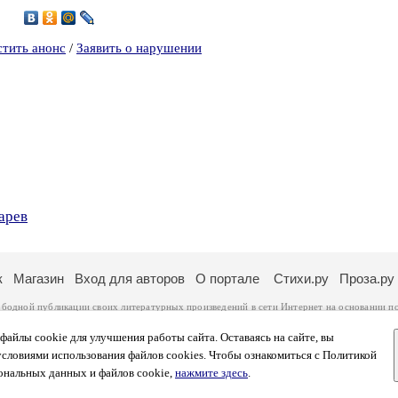
6
стить анонс
/
Заявить о нарушении
арев
к
Магазин
Вход для авторов
О портале
Стихи.ру
Проза.ру
ободной публикации своих литературных произведений в сети Интернет на основании
п
ся
законом
. Перепечатка произведений возможна только с согласия его автора, к котором
ры несут самостоятельно на основании
правил публикации
и
законодательства Российско
айлы cookie для улучшения работы сайта. Оставаясь на сайте, вы
ональных данных
. Вы также можете посмотреть более подробную
информацию о портал
условиями использования файлов cookies. Чтобы ознакомиться с Политикой
тысяч посетителей, которые в общей сумме просматривают более двух миллионов страни
ональных данных и файлов cookie,
нажмите здесь
.
афе указано по две цифры: количество просмотров и количество посетителей.