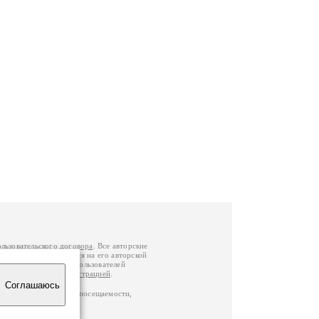
ользовательского договора
. Все авторские
у вы можете обратиться на его авторской
й Федерации
. Данные пользователей
е
и
связаться с администрацией
.
Соглашаюсь
ц по данным счетчика посещаемости,