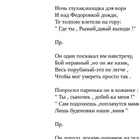
Ночь глухая,находка для вора
И над Федоровкой дожди,
Те толпою влетели на гору:
" Где ты , Рыжий,давай выходи !"
Пр.
Он один поскакал им навстречу,
Бой неравный ,но он же казак,
Весь порубаный-это не легче ,
Чтобы мог умереть просто так .
Попросил паренька он в кожанке :
" Ты , сыночек , добей-ка меня !"
" Сам подохнешь ,поплачутся мам
Лишь буденовки наши ,виня "
Пр.
Он дополз ,восемь шарамов на тел