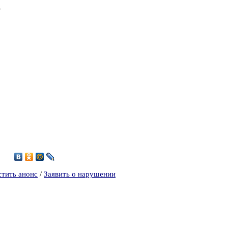
,
5
стить анонс
/
Заявить о нарушении