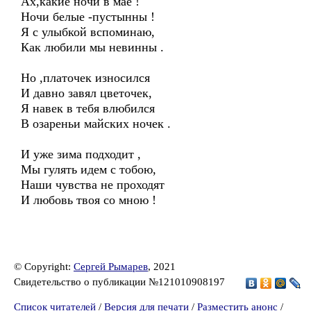
Ах,какие ночи в мае !
Ночи белые -пустынны !
Я с улыбкой вспоминаю,
Как любили мы невинны .
Но ,платочек износился
И давно завял цветочек,
Я навек в тебя влюбился
В озареньи майских ночек .
И уже зима подходит ,
Мы гулять идем с тобою,
Наши чувства не проходят
И любовь твоя со мною !
© Copyright:
Сергей Рымарев
, 2021
Свидетельство о публикации №121010908197
Список читателей
/
Версия для печати
/
Разместить анонс
/