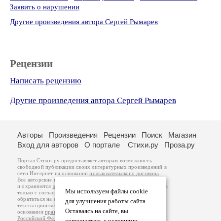
Заявить о нарушении
Другие произведения автора Сергей Рымарев
Рецензии
Написать рецензию
Другие произведения автора Сергей Рымарев
Авторы
Произведения
Рецензии
Поиск
Магазин
Вход для авторов
О портале
Стихи.ру
Проза.ру
Портал Стихи.ру предоставляет авторам возможность
свободной публикации своих литературных произведений в
сети Интернет на основании
пользовательского договора
.
Все авторские права на произведения принадлежат авторам
и охраняются
законом
. Перепечатка произведений возможна
Мы используем файлы cookie
только с согласия его автора, к которому вы можете
обратиться на его авторской странице. Ответственность за
для улучшения работы сайта.
тексты произведений авторы несут самостоятельно на
Оставаясь на сайте, вы
основании
правил публикации
и
законодательства
Российской Федерации
. Данные пользователей