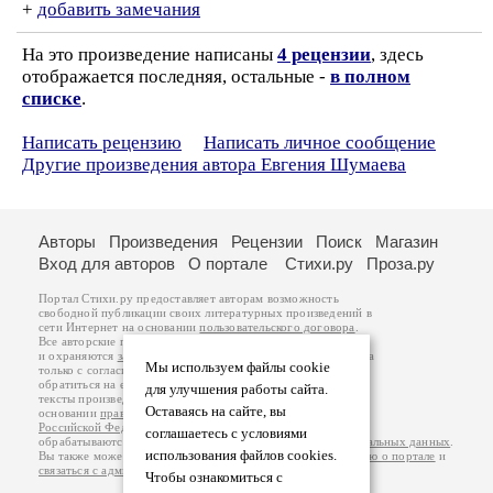
+
добавить замечания
На это произведение написаны
4 рецензии
, здесь
отображается последняя, остальные -
в полном
списке
.
Написать рецензию
Написать личное сообщение
Другие произведения автора Евгения Шумаева
Авторы
Произведения
Рецензии
Поиск
Магазин
Вход для авторов
О портале
Стихи.ру
Проза.ру
Портал Стихи.ру предоставляет авторам возможность
свободной публикации своих литературных произведений в
сети Интернет на основании
пользовательского договора
.
Все авторские права на произведения принадлежат авторам
и охраняются
законом
. Перепечатка произведений возможна
Мы используем файлы cookie
только с согласия его автора, к которому вы можете
обратиться на его авторской странице. Ответственность за
для улучшения работы сайта.
тексты произведений авторы несут самостоятельно на
Оставаясь на сайте, вы
основании
правил публикации
и
законодательства
Российской Федерации
. Данные пользователей
соглашаетесь с условиями
обрабатываются на основании
Политики обработки персональных данных
.
использования файлов cookies.
Вы также можете посмотреть более подробную
информацию о портале
и
связаться с администрацией
.
Чтобы ознакомиться с